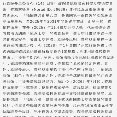
行政院長卓榮泰今（14）日於行政院會聽取國家科學及技術委員
會「齊柏林衛星（Norad ID: 66666）運作現況及影像應用」報
告後表示，「福爾摩沙衛星八號」是我國第一個自製的次米級遙
測衛星星系，自2025年至2031年間會逐年布建，而第一顆「齊
柏林衛星」在去（2025）年11月成功升空入軌，代表臺灣正邁
向賴清德總統「競逐太空」的國政願景，讓太空計畫能更進一步
強化國家安全，發展太空經濟。卓院長說明，齊柏林衛星在一連
串嚴密的測試之後，今（2026）年1月展開了正式取像任務，也
透過驗證確認原始影像解析度符合1米規格，再運用影像後處理
技術，可提升至0.7米；另外，影像清晰度與訊噪比都優於原始設
計，確認齊柏林衛星順利達成，也超越了原來的預定任務。此
外，卓院長表示，齊柏林衛星除了提供全色態（黑白）、多光譜
影像（彩色）與融合影像之外，也取得全球解析度最高的紅邊波
段影像，可提升環境監測能力。預計今（2026）年7月起，齊柏
林衛星即可正式營運，應用在國家安全、環境監測、精準農業及
災害防救等領域，院長請國科會持續推廣後續影像應用發展。卓
院長強調，「福衛八號」是臺灣正式邁向國際太空產業鏈的重要
起點，也肩負帶動國內產業升級的任務，現已有16項國產元件在
軌驗證符合設計、完全自製太空望遠鏡等。院長也請國科會持續