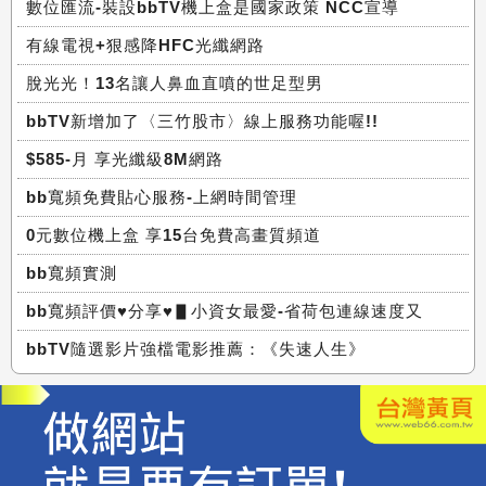
數位匯流-裝設bbTV機上盒是國家政策 NCC宣導
有線電視+狠感降HFC光纖網路
脫光光！13名讓人鼻血直噴的世足型男
bbTV新增加了〈三竹股市〉線上服務功能喔!!
$585-月 享光纖級8M網路
bb寬頻免費貼心服務-上網時間管理
0元數位機上盒 享15台免費高畫質頻道
bb寬頻實測
bb寬頻評價♥分享♥▋小資女最愛-省荷包連線速度又
bbTV隨選影片強檔電影推薦：《失速人生》