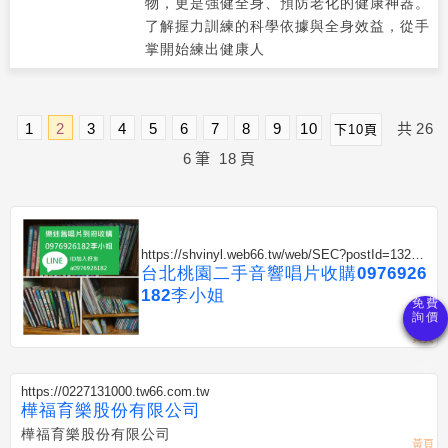
物，更是強健全身、預防老化的健康神器。
了解握力訓練的科學依據與全身效益，從手
掌開始練出健康人
1
2
3
4
5
6
7
8
9
10
共
26
下10頁
6
筆
18
頁
https://shvinyl.web66.tw/web/SEC?postId=13239
79
台北桃園二手音響唱片收購0976926
182李小姐
https://0227131000.tw66.com.tw
樺福育樂股份有限公司
樺福育樂股份有限公司