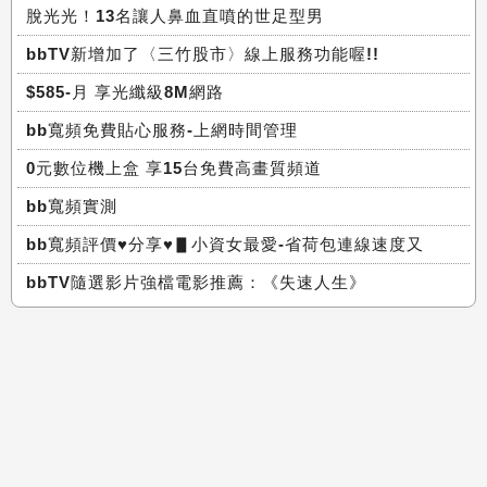
脫光光！13名讓人鼻血直噴的世足型男
bbTV新增加了〈三竹股市〉線上服務功能喔!!
$585-月 享光纖級8M網路
bb寬頻免費貼心服務-上網時間管理
0元數位機上盒 享15台免費高畫質頻道
bb寬頻實測
bb寬頻評價♥分享♥▋小資女最愛-省荷包連線速度又
bbTV隨選影片強檔電影推薦：《失速人生》