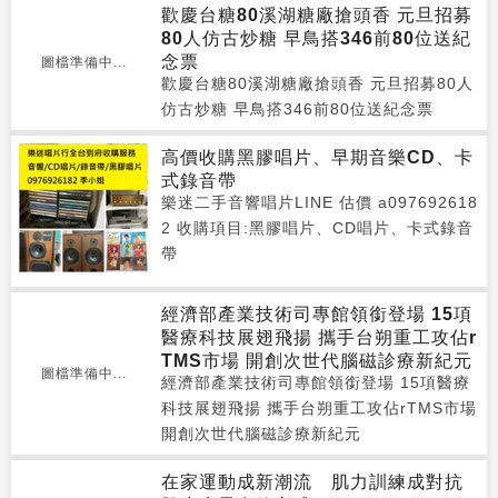
歡慶台糖80溪湖糖廠搶頭香 元旦招募
80人仿古炒糖 早鳥搭346前80位送紀
念票
圖檔準備中...
歡慶台糖80溪湖糖廠搶頭香 元旦招募80人
仿古炒糖 早鳥搭346前80位送紀念票
高價收購黑膠唱片、早期音樂CD、卡
式錄音帶
樂迷二手音響唱片LINE 估價 a097692618
2 收購項目:黑膠唱片、CD唱片、卡式錄音
帶
經濟部產業技術司專館領銜登場 15項
醫療科技展翅飛揚 攜手台朔重工攻佔r
TMS市場 開創次世代腦磁診療新紀元
圖檔準備中...
經濟部產業技術司專館領銜登場 15項醫療
科技展翅飛揚 攜手台朔重工攻佔rTMS市場
開創次世代腦磁診療新紀元
在家運動成新潮流 肌力訓練成對抗