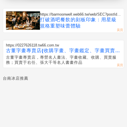
https://barmoonwell.web66.tw/web/SEC?postId=
1354702
打破酒吧餐飲的刻板印象：用星級
規格重塑味蕾體驗
https://0227626118.tw66.com.tw
古董字畫專賣店(收購字畫、字畫鑑定、字畫買賣、
于右任,張大千字畫買賣免費估價
古董字畫專賣店，專營名人書法、字畫收藏、收購、買賣服
務；買賣于右任、張大千等名人書畫作品
台南冰店推薦