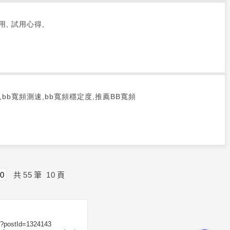
, 試用, 試用心得,
,bb寬頻測速,bb寬頻穩定度,推薦BB寬頻
0
共
55
筆
10
頁
C?postId=1324143