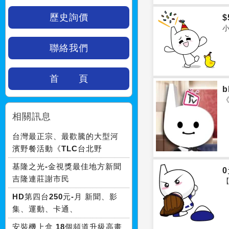
歷史詢價
$
小
聯絡我們
首 頁
相關訊息
台灣最正宗、最歡騰的大型河
濱野餐活動《TLC台北野
基隆之光-金視獎最佳地方新聞
吉隆連莊謝市民
HD第四台250元-月 新聞、影
集、運動、卡通、
安裝機上盒 18個頻道升級高畫