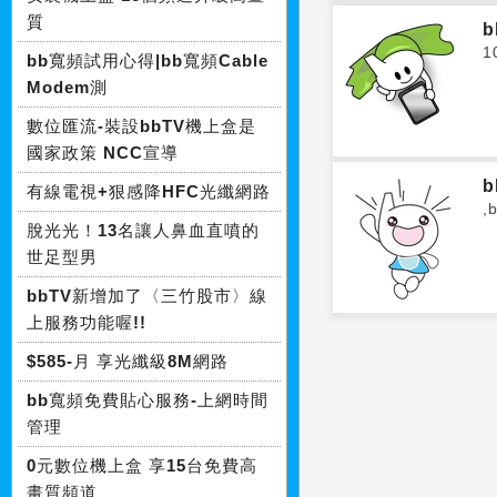
質
1
bb寬頻試用心得|bb寬頻Cable
Modem測
數位匯流-裝設bbTV機上盒是
國家政策 NCC宣導
有線電視+狠感降HFC光纖網路
,
脫光光！13名讓人鼻血直噴的
世足型男
bbTV新增加了〈三竹股市〉線
上服務功能喔!!
$585-月 享光纖級8M網路
bb寬頻免費貼心服務-上網時間
管理
0元數位機上盒 享15台免費高
畫質頻道