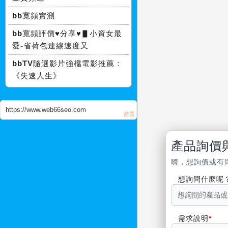
bb寬頻實測
bb寬頻評價♥分享♥▋小資女最
愛-省荷包連線速度又
bbTV隨選影片強檔電影推薦：
《失速人生》
https://www.web66seo.com
產品詢價
嗨，想詢價或有
想詢問什麼呢
需求說明