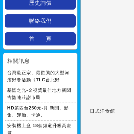
歷史詢價
聯絡我們
首 頁
相關訊息
台灣最正宗、最歡騰的大型河
濱野餐活動《TLC台北野
基隆之光-金視獎最佳地方新聞
吉隆連莊謝市民
HD第四台250元-月 新聞、影
日式洋食館
集、運動、卡通、
安裝機上盒 18個頻道升級高畫
質