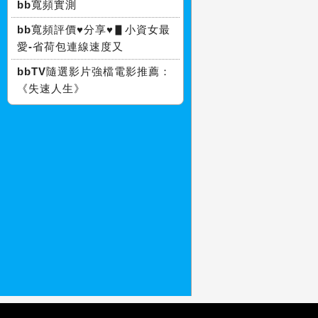
bb寬頻實測
bb寬頻評價♥分享♥▋小資女最
愛-省荷包連線速度又
bbTV隨選影片強檔電影推薦：
《失速人生》