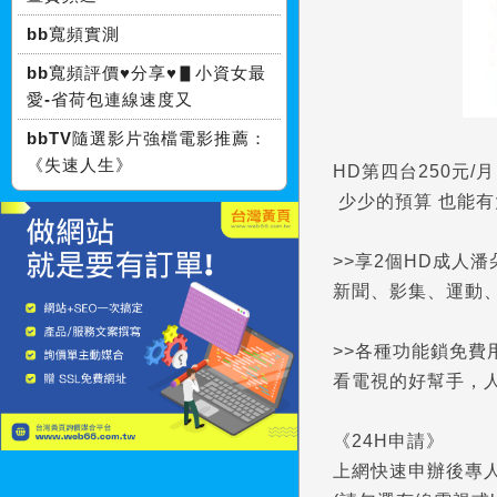
bb寬頻實測
bb寬頻評價♥分享♥▋小資女最
愛-省荷包連線速度又
bbTV隨選影片強檔電影推薦：
《失速人生》
HD第四台250元/月
少少的預算 也能有
>>享2個HD成人潘
新聞、影集、運動
>>各種功能鎖免費
看電視的好幫手，
《24H申請》
上網快速申辦後專