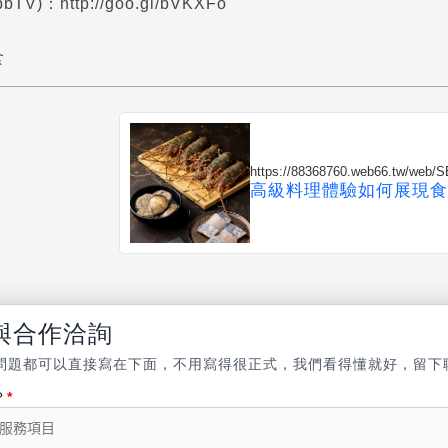
)：http://goo.gl/bVKXFo
食
https://88368760.web66.tw/web/
高級料理體驗如何展現食
與合作洽詢
問題都可以直接寫在下面，不用寫得很正式，我們看得懂就好，留下
？