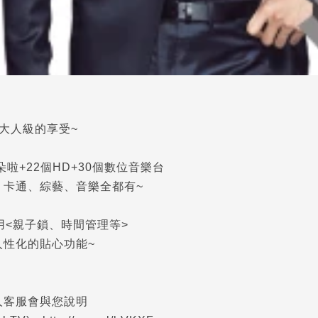
大人級的享受~
朵啦+22個HD+30個數位音樂台
、卡通、綜藝、音樂全都有~
用<親子鎖、
時間管理
等>
人性化的貼心功能~
人客服會與您說明