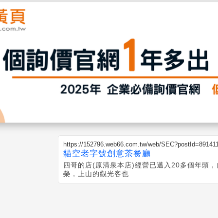
https://152796.web66.com.tw/web/SEC?postId=89141
貓空老字號創意茶餐廳
四哥的店(原清泉本店)經營已邁入20多個年頭，
榮，上山的觀光客也