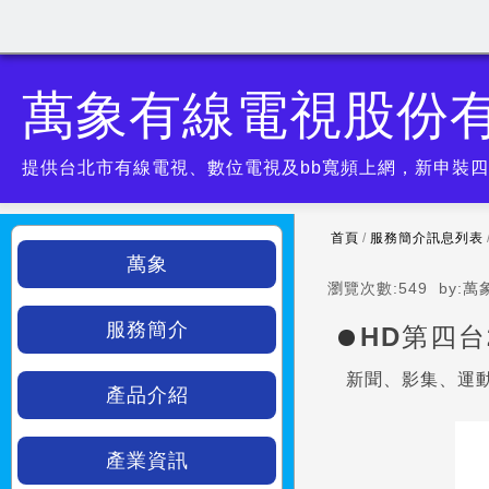
萬象有線電視股份
提供台北市有線電視、數位電視及bb寬頻上網，新申裝
首頁
/
服務簡介訊息列表
萬象
瀏覽次數:
549
by:
萬
服務簡介
HD第四台
新聞、影集、運
產品介紹
產業資訊