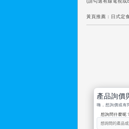
(請勾選有線電視或bbTV
黃頁推薦：
日式定
產品詢價
嗨，想詢價或有
想詢問什麼呢