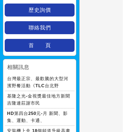
歷史詢價
聯絡我們
首 頁
相關訊息
台灣最正宗、最歡騰的大型河
濱野餐活動《TLC台北野
基隆之光-金視獎最佳地方新聞
吉隆連莊謝市民
HD第四台250元-月 新聞、影
集、運動、卡通、
安裝機上盒 18個頻道升級高畫