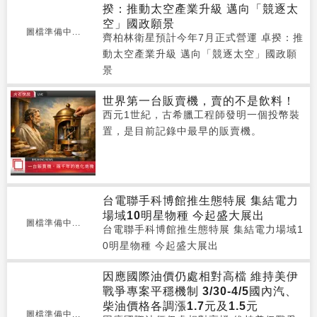
揆：推動太空產業升級 邁向「競逐太
空」國政願景
圖檔準備中...
齊柏林衛星預計今年7月正式營運 卓揆：推
動太空產業升級 邁向「競逐太空」國政願
景
世界第一台販賣機，賣的不是飲料！
西元1世紀，古希臘工程師發明一個投幣裝
置，是目前記錄中最早的販賣機。
台電聯手科博館推生態特展 集結電力
場域10明星物種 今起盛大展出
圖檔準備中...
台電聯手科博館推生態特展 集結電力場域1
0明星物種 今起盛大展出
因應國際油價仍處相對高檔 維持美伊
戰爭專案平穩機制 3/30-4/5國內汽、
柴油價格各調漲1.7元及1.5元
圖檔準備中...