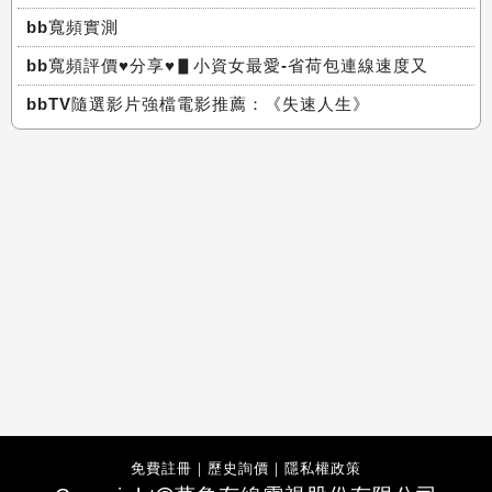
bb寬頻實測
bb寬頻評價♥分享♥▋小資女最愛-省荷包連線速度又
bbTV隨選影片強檔電影推薦：《失速人生》
免費註冊
｜
歷史詢價
｜
隱私權政策