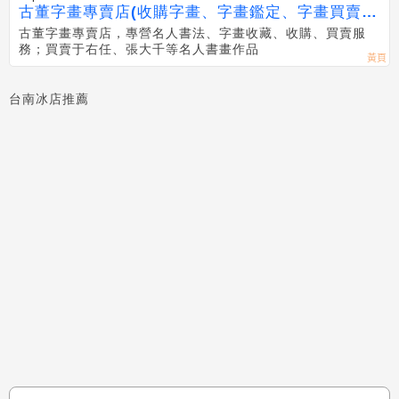
古董字畫專賣店(收購字畫、字畫鑑定、字畫買賣、
于右任,張大千字畫買賣免費估價
古董字畫專賣店，專營名人書法、字畫收藏、收購、買賣服
務；買賣于右任、張大千等名人書畫作品
台南冰店推薦