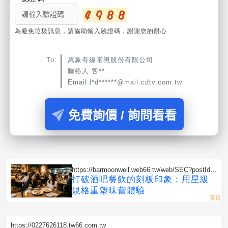
為避免垃圾訊息，請協助輸入驗證碼，謝謝您的耐心
To:
萬象有線電視股份有限公司
聯絡人:客**
Email:l*d******@mail.cdtv.com.tw
免費詢價 / 詢問看看
https://barmoonwell.web66.tw/web/SEC?postId=
1354702
打破酒吧餐飲的刻板印象：用星級
規格重塑味蕾體驗
https://0227626118.tw66.com.tw