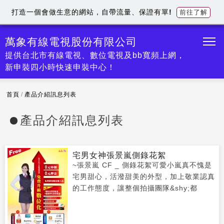
打造一個會做生意的網站，自帶流量、保證有單!
前往了解
萬象有線電視股份有限公司
提供台北市有線電視、數位電視及bb寬頻上網，
新申裝四小時快速申裝中心！
首頁
/
產品介紹訊息列表
產品介紹訊息列表
宅男女神張景嵐側錄花絮
~張景嵐 CF _ 側錄花絮可愛小嵐真不愧是
宅男甜心，活潑甜美的外型，加上敬業認真
的工作態度，讓整個拍攝團隊&shy;都