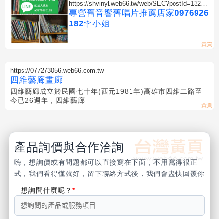
https://shvinyl.web66.tw/web/SEC?postId=13241
43
專營舊音響舊唱片推薦店家0976926
182李小姐
https://077273056.web66.com.tw
四維藝廊畫廊
四維藝廊成立於民國七十年(西元1981年)高雄市四維二路至
今已26週年，四維藝廊
產品詢價與合作洽詢
嗨，想詢價或有問題都可以直接寫在下面，不用寫得很正
式，我們看得懂就好，留下聯絡方式後，我們會盡快回覆你
想詢問什麼呢？