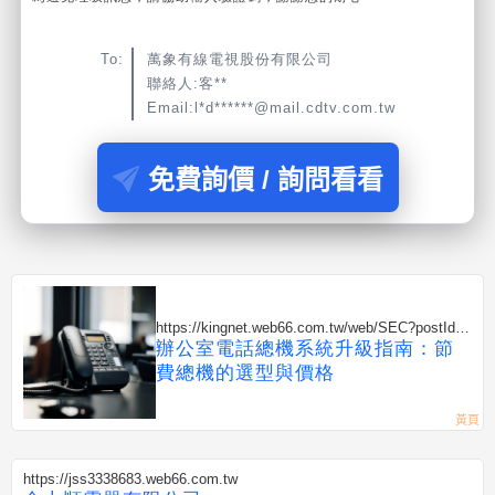
To:
萬象有線電視股份有限公司
聯絡人:客**
Email:l*d******@mail.cdtv.com.tw
免費詢價 / 詢問看看
https://kingnet.web66.com.tw/web/SEC?postId=1
352308
辦公室電話總機系統升級指南：節
費總機的選型與價格
https://jss3338683.web66.com.tw