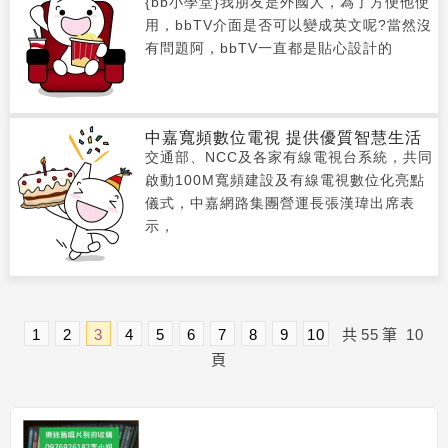
{bb小學堂}我朋友是外國人，為了方便他使
用，bbTV介面是否可以變成英文呢?當然沒
有問題阿，bbTV一直都是貼心設計的
中嘉寬頻數位電視 提供優質智慧生活
交通部、NCC及各家有線電視台系統，共同
啟動100M寬頻建設及有線電視數位化亮點
儀式，中嘉網路集團營運長張漢瑋出席表
示，
1
2
3
4
5
6
7
8
9
10
共
55
筆
10
頁