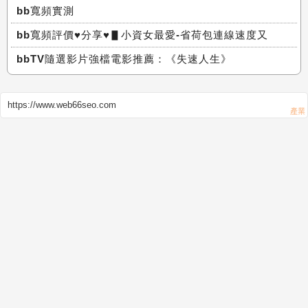
bb寬頻實測
bb寬頻評價♥分享♥▋小資女最愛-省荷包連線速度又
bbTV隨選影片強檔電影推薦：《失速人生》
https://www.web66seo.com