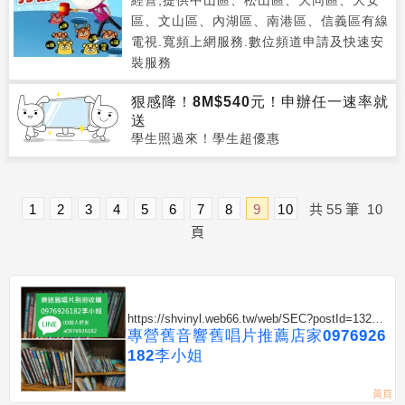
經營,提供中山區、松山區、大同區、大安
區、文山區、內湖區、南港區、信義區有線
電視.寬頻上網服務.數位頻道申請及快速安
裝服務
狠感降！8M$540元！申辦任一速率就
送
學生照過來！學生超優惠
1
2
3
4
5
6
7
8
9
10
共
55
筆
10
頁
https://shvinyl.web66.tw/web/SEC?postId=13241
43
專營舊音響舊唱片推薦店家0976926
182李小姐