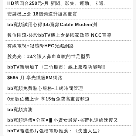
HD第四台250元-月 新聞、影集、運動、卡通、
安裝機上盒 18個頻道升級高畫質
bb寬頻試用心得|bb寬頻Cable Modem測
數位匯流-裝設bbTV機上盒是國家政策 NCC宣導
有線電視+狠感降HFC光纖網路
脫光光！13名讓人鼻血直噴的世足型男
bbTV新增加了〈三竹股市〉線上服務功能喔!!
$585-月 享光纖級8M網路
bb寬頻免費貼心服務-上網時間管理
0元數位機上盒 享15台免費高畫質頻道
bb寬頻實測
bb寬頻評價♥分享♥▋小資女最愛-省荷包連線速度又
bbTV隨選影片強檔電影推薦：《失速人生》