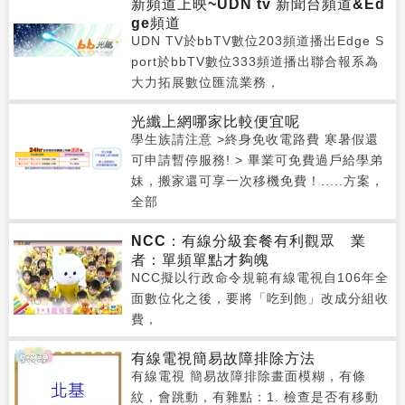
新頻道上映~UDN tv 新聞台頻道&Ed
ge頻道
UDN TV於bbTV數位203頻道播出Edge S
port於bbTV數位333頻道播出聯合報系為
大力拓展數位匯流業務，
光纖上網哪家比較便宜呢
學生族請注意 >終身免收電路費 寒暑假還
可申請暫停服務! > 畢業可免費過戶給學弟
妹，搬家還可享一次移機免費！.....方案，
全部
NCC：有線分級套餐有利觀眾 業
者：單頻單點才夠魄
NCC擬以行政命令規範有線電視自106年全
面數位化之後，要將「吃到飽」改成分組收
費，
有線電視簡易故障排除方法
有線電視 簡易故障排除畫面模糊，有條
紋，會跳動，有雜點：1. 檢查是否有移動